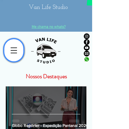
Van Life Studio
Me chama no whats?
Nossos Destaques
Globo Repórter - Expedição Pantanal 2020