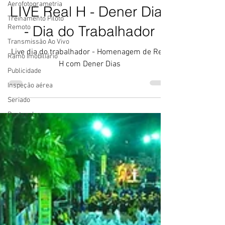
Aerofotogrametria
LIVE Real H - Dener Dias
Treinamento Piloto
- Dia do Trabalhador
Remoto
Transmissão Ao Vivo
Live dia do trabalhador - Homenagem de Real
Ramo Imobiliário
H com Dener Dias
Publicidade
Inspeção aérea
Seriado
Pantanal