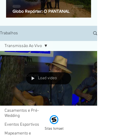
Globo Repórter: O PANTANAL
Trabalhos
Transmissão Ao Vivo
Todos posts
Festas e Eventos
Matérias Nacionais
Load video
Documentario
Emissoras de Televisão
Filme
Casamentos e Pré-
Wedding
Eventos Esportivos
Silas Ismael
Mapeamento e