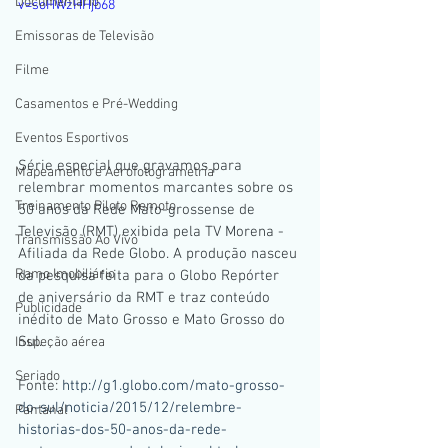
Documentario
v=soHWzHHjb68
Emissoras de Televisão
Filme
Casamentos e Pré-Wedding
Eventos Esportivos
Série especial que gravamos para 
Mapeamento e Aerofotogrametria
relembrar momentos marcantes sobre os 
Treinamento Piloto Remoto
50 anos da Rede Mato-grossense de 
Televisão (RMT) exibida pela TV Morena - 
Transmissão Ao Vivo
Afiliada da Rede Globo. A produção nasceu 
Ramo Imobiliário
da pesquisa feita para o Globo Repórter 
de aniversário da RMT e traz conteúdo 
Publicidade
inédito de Mato Grosso e Mato Grosso do 
Sul.
Inspeção aérea
Seriado
Fonte: 
http://g1.globo.com/mato-grosso-
do-sul/noticia/2015/12/relembre-
Pantanal
historias-dos-50-anos-da-rede-