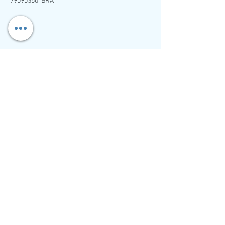
79090350, BRA
Localizados em
Mato Grosso do Sul
Atentemos a todo
Brasil
Van Life Studio
Telefone:
+55 (67) 99153-5393
E-mail:
contato@vanlifestudio.com