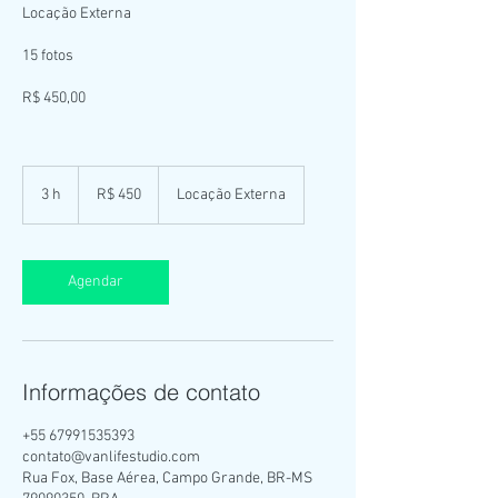
Locação Externa
15 fotos
R$ 450,00
450
Reais
3 h
3
R$ 450
Locação Externa
brasileiros
h
Agendar
Informações de contato
+55 67991535393
contato@vanlifestudio.com
Rua Fox, Base Aérea, Campo Grande, BR-MS