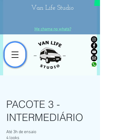
Van Life Studio
Me chama no whats?
PACOTE 3 -
INTERMEDIÁRIO
Até 3h de ensaio
4 looks