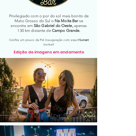
Privilegiado com o por do sol mais bonito de
Mato Grosso do Sul o
Na Moita Bar
se
encontra em
São Gabriel do Oeste,
apenas
130 km distante de
Campo Grande.
Confira um pouco da Pré Inauguração com essa #
Sunset
Incrível!
Edição de imagens em andamento