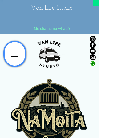
Van Life Studio
Me chama no whats?