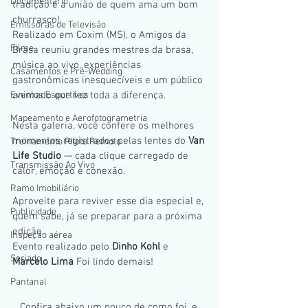
Documentario
tradição e a união de quem ama um bom 
churrasco!
Emissoras de Televisão
Realizado em Coxim (MS), o Amigos da 
Filme
Brasa reuniu grandes mestres da brasa, 
música ao vivo, experiências 
Casamentos e Pré-Wedding
gastronômicas inesquecíveis e um público 
Eventos Esportivos
animado que fez toda a diferença.
Mapeamento e Aerofotogrametria
Nesta galeria, você confere os melhores 
momentos registrados pelas lentes do
 Van 
Treinamento Piloto Remoto
Life Studio 
— cada clique carregado de 
Transmissão Ao Vivo
calor, emoção e conexão.
Ramo Imobiliário
Aproveite para reviver esse dia especial e, 
Publicidade
quem sabe, já se preparar para a próxima 
edição. 
Inspeção aérea
Evento realizado pelo 
Dinho Kohl
 e 
Seriado
Marcelo Lima
 Foi lindo demais!
Pantanal
Confira abaixo um pouco de como foi, e 