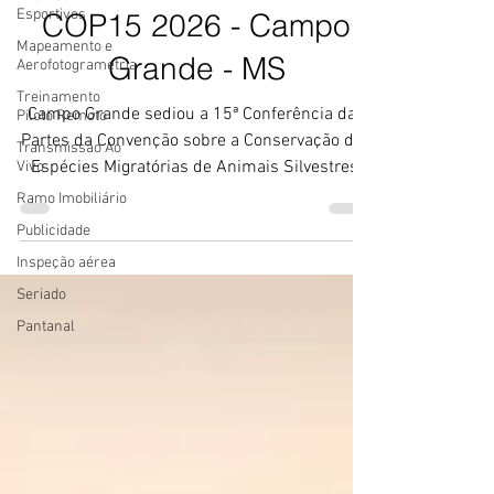
Esportivos
COP15 2026 - Campo
Mapeamento e
Grande - MS
Aerofotogrametria
Treinamento
Campo Grande sediou a 15ª Conferência das
Piloto Remoto
Partes da Convenção sobre a Conservação das
Transmissão Ao
Espécies Migratórias de Animais Silvestres,
Vivo
COP15 da CMS.
Ramo Imobiliário
Publicidade
Inspeção aérea
Seriado
Pantanal