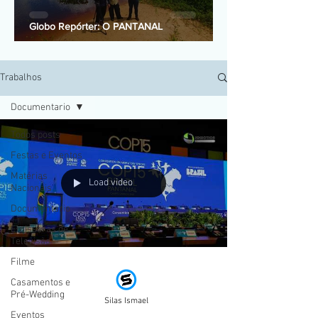
Globo Repórter: O PANTANAL
Trabalhos
Documentario
Todos posts
Festas e Eventos
Matérias
Load video
Nacionais
Documentario
Emissoras de
Televisão
Filme
Casamentos e
Pré-Wedding
Silas Ismael
Eventos