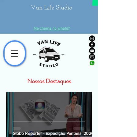
Van Life Studio
Me chama no whats?
Nossos Destaques
Globo Repórter - Expedição Pantanal 2020