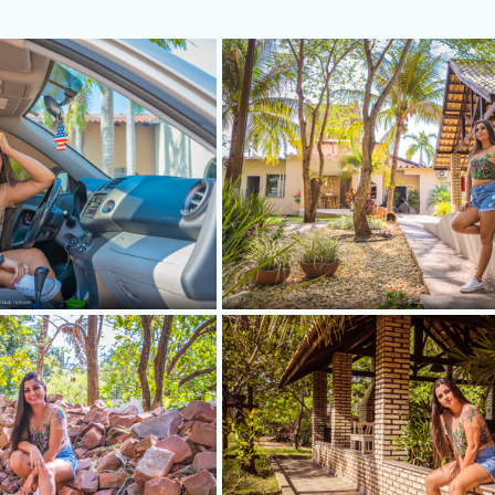
obiliário
Publicidade
Inspeção aérea
Seriado