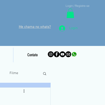
Login / Registre-se
Me chama no whats?
Login
Contato
o
Filme
inamento Piloto Remoto