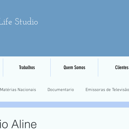
ife Studio
Trabalhos
Quem Somos
Clientes
Matérias Nacionais
Documentario
Emissoras de Televisã
Eventos Esportivos
Mapeamento e Aerofotogrametria
Tre
io Aline