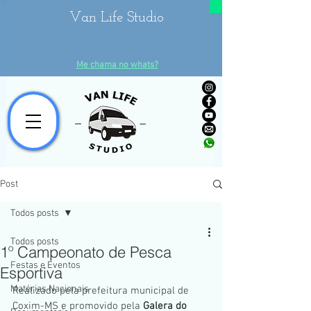
Van Life Studio
Me chama no whats?
Post
Todos posts
Todos posts
1º Campeonato de Pesca
Festas e Eventos
Esportiva
Matérias Nacionais
Realizado pela prefeitura municipal de 
Coxim-MS e promovido pela 
Galera do 