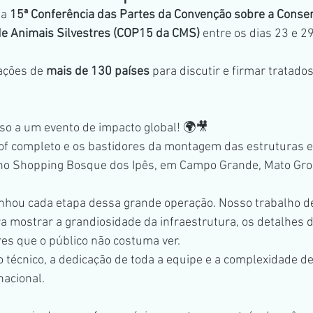
a 
15ª Conferência das Partes da Convenção sobre a Conse
obiliário
Publicidade
Inspeção aérea
Seriado
de Animais Silvestres (COP15 da CMS)
 entre os dias 23 e 2
ações de 
mais de 130 países
 para discutir e firmar tratados
so a um evento de impacto global! 🌍🎥 
f completo e os bastidores da montagem das estruturas 
no Shopping Bosque dos Ipês, em Campo Grande, Mato Gros
hou cada etapa dessa grande operação. Nosso trabalho de
a mostrar a grandiosidade da infraestrutura, os detalhes d
res que o público não costuma ver. 
 técnico, a dedicação de toda a equipe e a complexidade de
nacional.