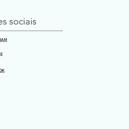
s sociais
RAM
E
OK