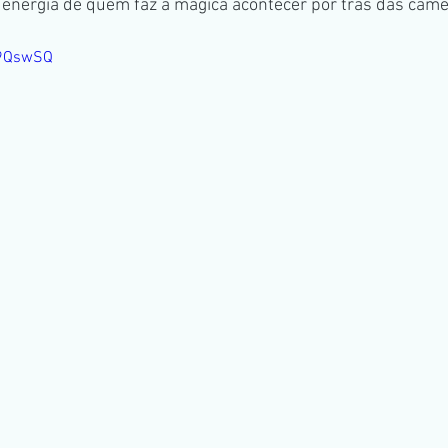
a energia de quem faz a mágica acontecer por trás das câme
v9QswSQ