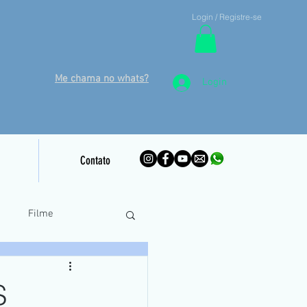
Login / Registre-se
Me chama no whats?
Login
Contato
o
Filme
inamento Piloto Remoto
S