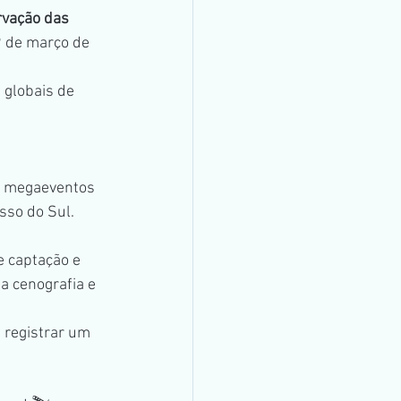
rvação das 
Pantanal
9 de março de 
 globais de 
e megaeventos 
so do Sul. 
 captação e 
a cenografia e 
 registrar um 