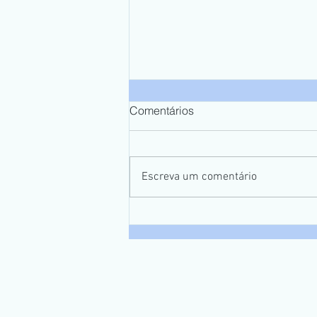
Comentários
Escreva um comentário
Globo Repórter - Expedição
Pantanal 2020