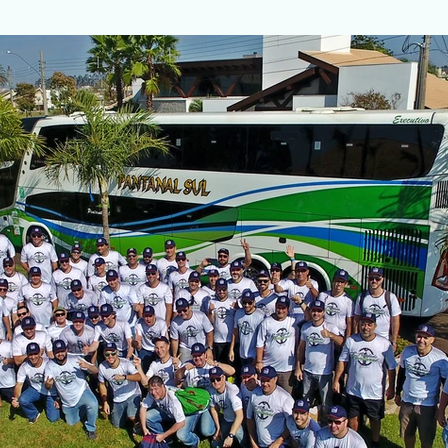
obiliário
Publicidade
Inspeção aérea
Seriado