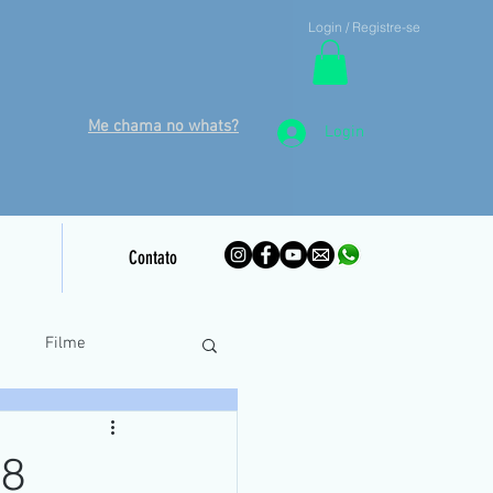
Login / Registre-se
Me chama no whats?
Login
Contato
o
Filme
inamento Piloto Remoto
18