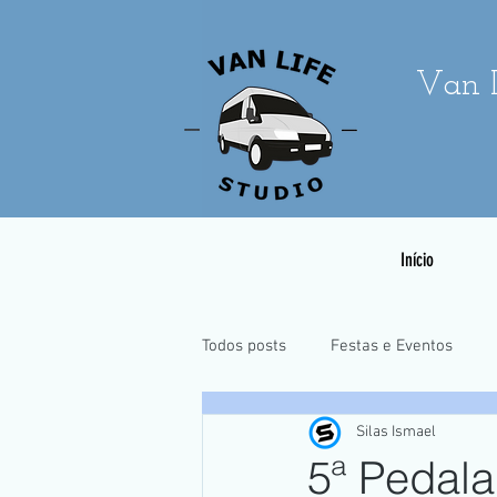
Van L
Início
Todos posts
Festas e Eventos
Silas Ismael
Casamentos e Pré-Wedding
5ª Pedal