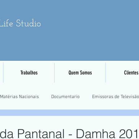
ife Studio
Trabalhos
Quem Somos
Clientes
Matérias Nacionais
Documentario
Emissoras de Televisã
Eventos Esportivos
Mapeamento e Aerofotogrametria
Tre
ada Pantanal - Damha 20