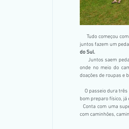
     Tudo começou com um pequeno grupo de amigos e hoje conta com mais de 70 participantes, 
juntos fazem um pedal
do Sul.
     Juntos saem pe
onde no meio do ca
doações de roupas e br
    O passeio dura três dias e o grupo conta com pessoas de todas as idades, mas tem que ter um 
bom preparo físico, já
  Conta com uma super equipe e uma baita organização, e tem até batalhão de apoio contando 
com caminhões, caminho