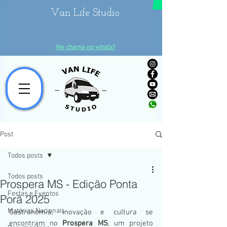
Van Life Studio
Me chama no whats?
Post
Todos posts
Todos posts
Prospera MS - Edição Ponta
Festas e Eventos
Porã 2025
Matérias Nacionais
Gastronomia, inovação e cultura se 
encontram no
 Prospera MS
, um projeto 