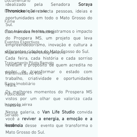
Documentario
idealizado pela Senadora 
Soraya 
Emissoras de Televisão
Thronicke
 que conecta pessoas, ideias e 
oportunidades em todo o Mato Grosso do 
Filme
Sul.
Por trás das lentes, registramos o impacto 
Casamentos e Pré-Wedding
do Prospera MS, um projeto que leva 
Eventos Esportivos
empreendedorismo, inovação e cultura a 
diferentes cidades do Mato Grosso do Sul.
Mapeamento e Aerofotogrametria
Cada feira, cada história e cada sorriso 
Treinamento Piloto Remoto
revelam o propósito de quem acredita no 
poder de transformar o estado com 
Transmissão Ao Vivo
trabalho, criatividade e oportunidades 
Ramo Imobiliário
reais.
Os melhores momentos do Prospera MS 
Publicidade
vistos por um olhar que valoriza cada 
Inspeção aérea
história. 
Nessa galeria, o 
Van Life Studio
 convida 
Seriado
você a
 reviver a energia, a emoção e a 
Pantanal
essência
 desse  evento que transforma o 
Mato Grosso do Sul.