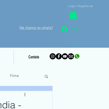
Login / Registre-se
Me chama no whats?
Login
Contato
o
Filme
inamento Piloto Remoto
dia -