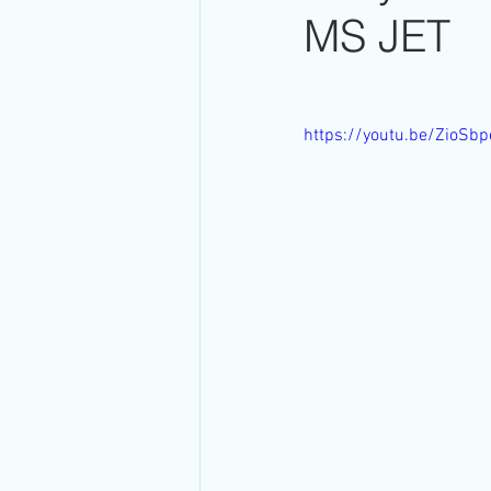
MS JET
Transmissão Ao Vivo
Ramo Im
https://youtu.be/ZioSb