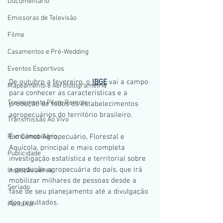
Documentario
Emissoras de Televisão
Filme
Casamentos e Pré-Wedding
Eventos Esportivos
De outubro a fevereiro, o 
IBGE
 vai a campo 
Mapeamento e Aerofotogrametria
para conhecer as características e a 
Treinamento Piloto Remoto
produção de todos os estabelecimentos 
agropecuários do território brasileiro. 
Transmissão Ao Vivo
Ramo Imobiliário
É o Censo Agropecuário, Florestal e 
Aquícola, principal e mais completa 
Publicidade
investigação estatística e territorial sobre 
a produção agropecuária do país, que irá 
Inspeção aérea
mobilizar milhares de pessoas desde a 
Seriado
fase de seu planejamento até a divulgação 
dos resultados.
Pantanal