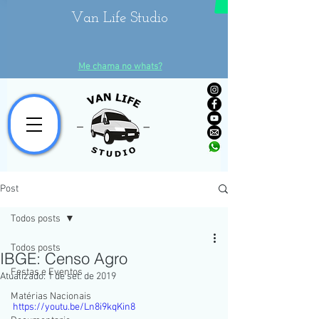
Van Life Studio
Me chama no whats?
Post
Todos posts
Todos posts
IBGE: Censo Agro
Festas e Eventos
Atualizado:
1 de set. de 2019
Matérias Nacionais
https://youtu.be/Ln8i9kqKin8