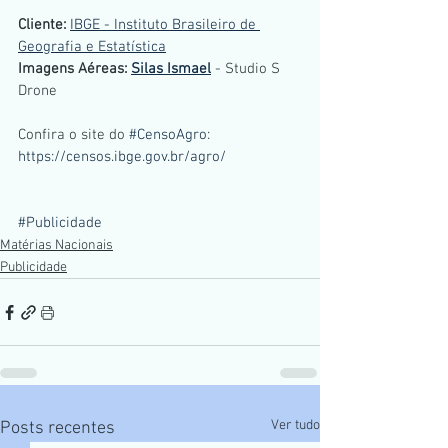
Cliente: 
IBGE - Instituto Brasileiro de 
Geografia e Estatística
Imagens Aéreas: 
Silas Ismael
- Studio S 
Drone
Confira o site do 
#CensoAgro
: 
https://censos.ibge.gov.br/agro/
#Publicidade
Matérias Nacionais
Publicidade
Ver tudo
Posts recentes