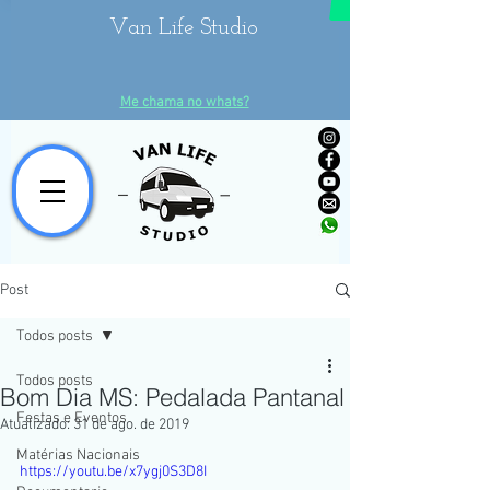
Van Life Studio
Me chama no whats?
Post
Todos posts
Todos posts
Bom Dia MS: Pedalada Pantanal
Festas e Eventos
Atualizado:
31 de ago. de 2019
Matérias Nacionais
https://youtu.be/x7ygj0S3D8I