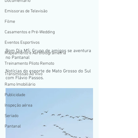
Documentario
Emissoras de Televisão
Filme
Casamentos e Pré-Wedding
Eventos Esportivos
Bom Dia MS: Grupo de amigos se aventura 
Mapeamento e Aerofotogrametria
no Pantanal
Treinamento Piloto Remoto
Notícias do esporte de Mato Grosso do Sul 
Transmissão Ao Vivo
com Flávio Passos.
Ramo Imobiliário
Publicidade
Inspeção aérea
Seriado
Pantanal