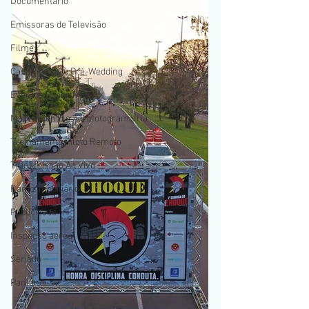
Documentario
Emissoras de Televisão
Filme
Casamentos e Pré-Wedding
Eventos Esportivos
Mapeamento e Aerofotogrametria
Treinamento Piloto Remoto
Transmissão Ao Vivo
Ramo Imobiliário
Publicidade
Inspeção aérea
Seriado
Pantanal