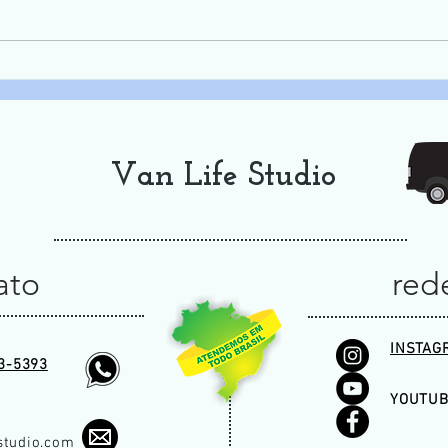
5º Coxim na Trilha - 2024
Van Life Studio
ato
rede
INSTAG
3-5393
YOUTUB
studio.com