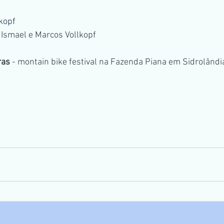
lkopf
s Ismael e Marcos Vollkopf
ras 
- montain bike festival na Fazenda Piana em Sidrolândi