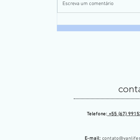
Escreva um comentário
5º Campeonato de Pesca
Galera do Taquari
cont
Telefone:
+55 (67) 9915
E-mail:
contato@vanlife