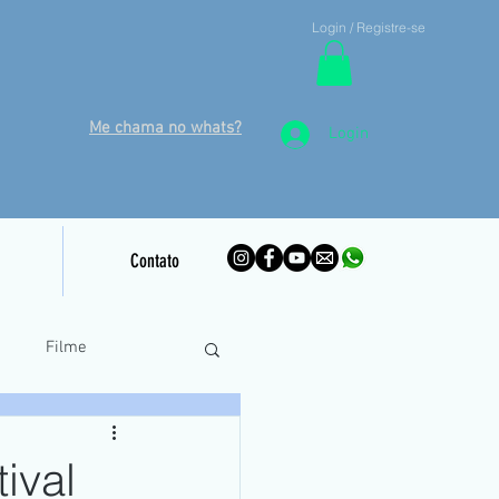
Login / Registre-se
Me chama no whats?
Login
Contato
o
Filme
inamento Piloto Remoto
ival