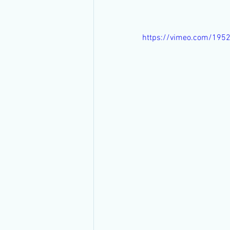
Transmissão Ao Vivo
Ramo Im
https://vimeo.com/195