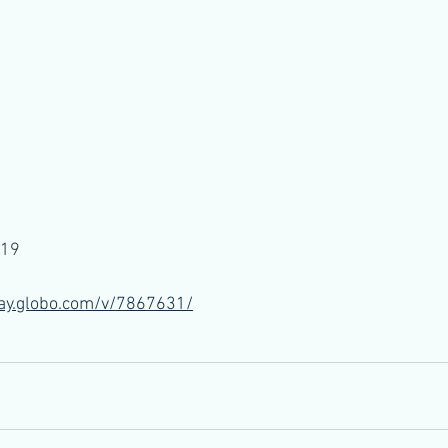
019
lay.globo.com/v/7867631/