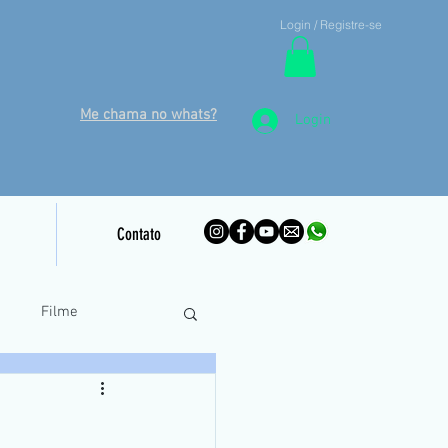
Login / Registre-se
Me chama no whats?
Login
Contato
o
Filme
inamento Piloto Remoto