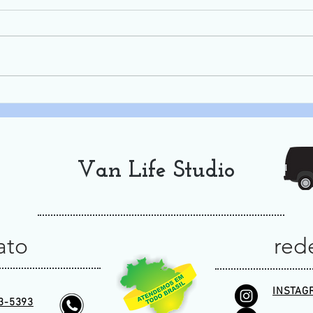
5º Coxim na Trilha - 2024
Van Life Studio
ato
rede
INSTAG
3-5393