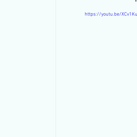
Transmissão Ao Vivo
Ramo Im
https://youtu.be/XCv1K