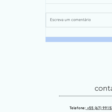
Escreva um comentário
5º Campeonato de Pesca
Galera do Taquari
cont
Telefone:
+55 (67) 9915