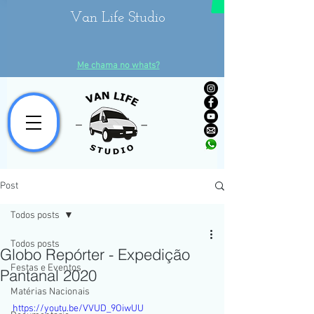
Van Life Studio
Me chama no whats?
Post
Todos posts
Todos posts
Globo Repórter - Expedição
Festas e Eventos
Pantanal 2020
Matérias Nacionais
https://youtu.be/VVUD_9OiwUU