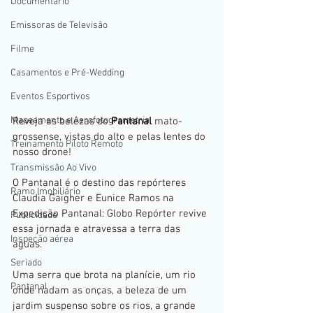
Documentario
Emissoras de Televisão
Filme
Casamentos e Pré-Wedding
Eventos Esportivos
Mapeamento e Aerofotogrametria
Reveja as belezas do 
Pantanal
 mato-
grossense, vistas do alto e pelas lentes do 
Treinamento Piloto Remoto
nosso drone!  
Transmissão Ao Vivo
O Pantanal é o destino das repórteres 
Ramo Imobiliário
Claudia Gaigher e Eunice Ramos na 
Expedição Pantanal: Globo Repórter revive 
Publicidade
essa jornada e atravessa a terra das 
Inspeção aérea
águas.  
Seriado
Uma serra que brota na planície, um rio 
Pantanal
onde nadam as onças, a beleza de um 
jardim suspenso sobre os rios, a grande 