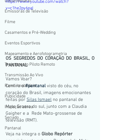
Documentario
https://www.youtube.com/watch?
v=c1he2py6paI
Emissoras de Televisão
Filme
Casamentos e Pré-Wedding
Eventos Esportivos
Mapeamento e Aerofotogrametria
OS SEGREDOS DO CORAÇÃO DO BRASIL, O 
Treinamento Piloto Remoto
PANTANAL 
Transmissão Ao Vivo
Vamos Voar? 
Ramo Imobiliário
Confira o 
#pantanal
 visto do céu, no 
coração do Brasil, imagens emocionantes 
Publicidade
feitas por 
Silas Ismael
 no pantanal de 
Mato Grosso do sul, junto com a Claudia 
Inspeção aérea
Gaigher e a  Rede Mato-grossense de 
Seriado
televisão (RMT).
Pantanal
Veja na integra o 
Globo Repórter