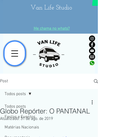
Van Life Studio
Me chama no whats?
Post
Todos posts
Todos posts
Globo Repórter: O PANTANAL
Festas e Eventos
Atualizado:
31 de ago. de 2019
Matérias Nacionais