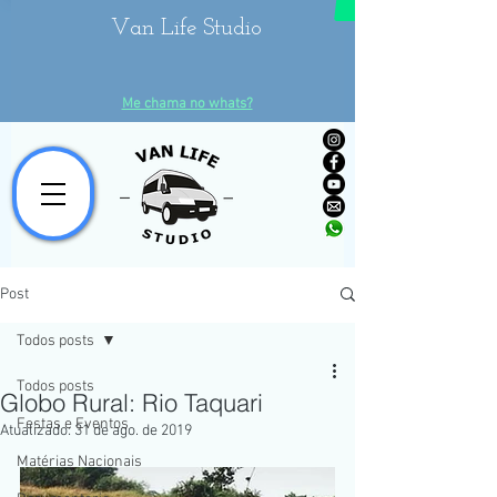
Van Life Studio
Me chama no whats?
Post
Todos posts
Todos posts
Globo Rural: Rio Taquari
Festas e Eventos
Atualizado:
31 de ago. de 2019
Matérias Nacionais