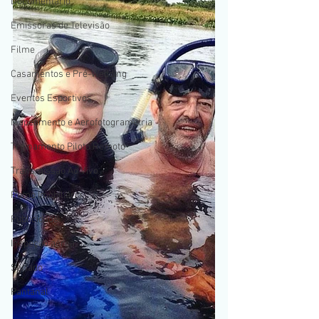
Documentario
Emissoras de Televisão
Filme
Casamentos e Pré-Wedding
Eventos Esportivos
Mapeamento e Aerofotogrametria
Treinamento Piloto Remoto
Transmissão Ao Vivo
Ramo Imobiliário
Publicidade
Inspeção aérea
Seriado
Pantanal