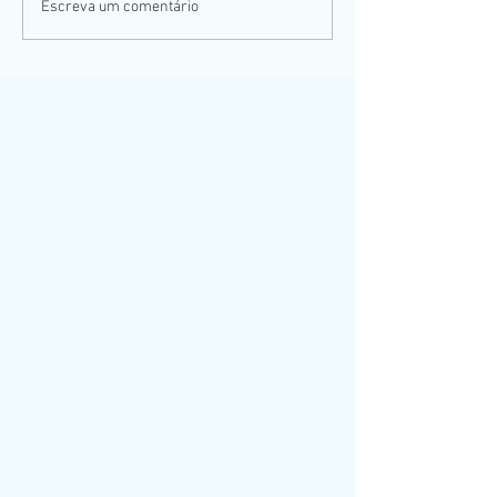
Prospera MS - Edição
Escreva um comentário
Corumbá 2025