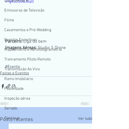
Documentario
v=gXuC5OQJGp0
Emissoras de Televisão
Filme
Casamentos e Pré-Wedding
Eventos Esportivos
Parceiro:
 Liga do bem
Imagens Aéreas: 
Studio S Drone
Mapeamento e Aerofotogrametria
Treinamento Piloto Remoto
#Evento
Transmissão Ao Vivo
Festas e Eventos
Ramo Imobiliário
Publicidade
Inspeção aérea
Seriado
Pantanal
Ver tudo
Posts recentes