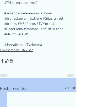
#TVMorena
 com você
#sábadoédiademeums
#Drone
#dronestagram
#sdrone
#SilasIsmael
#drones
#MS40anos
#TVMorena
#RedeGlobo
#Pantanal
#MS
#ByDrone
#MeuMS
#CGMS
#Jornalismo
#TVMorena
Emissoras de Televisão
Ver tudo
Posts recentes