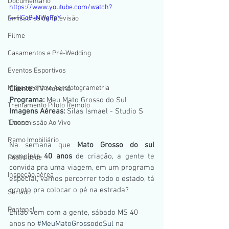
Documentario
https://www.youtube.com/watch?
v=HCo9kNWgFpY
Emissoras de Televisão
Filme
Casamentos e Pré-Wedding
Eventos Esportivos
Mapeamento e Aerofotogrametria
Cliente:
 TV Morena
Programa:
 Meu Mato Grosso do Sul
Treinamento Piloto Remoto
Imagens Aéreas:
 Silas Ismael - Studio S 
Drone
Transmissão Ao Vivo
Ramo Imobiliário
Na semana que 
Mato Grosso do sul
completa
 40 anos 
de criação, a gente te 
Publicidade
convida pra uma viagem, em um programa 
Inspeção aérea
especial, vamos percorrer todo o estado, tá 
pronto pra colocar o pé na estrada? 
Seriado
Pantanal
Então vem com a gente, sábado MS 40 
anos no 
#MeuMatoGrossodoSul
 na 