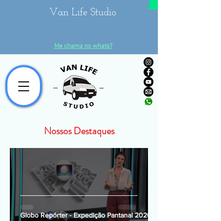
Van Life Studio
Me chama no whats?
Nossos Destaques
Globo Repórter - Expedição Pantanal 2020