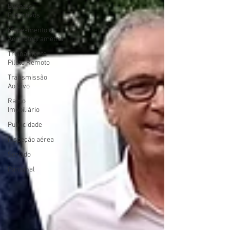
Eventos
Esportivos
Mapeamento e
Aerofotogrametria
Treinamento
Piloto Remoto
Transmissão
Ao Vivo
Ramo
Imobiliário
Publicidade
Inspeção aérea
Seriado
Pantanal