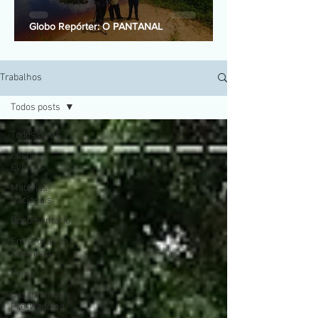
Globo Repórter: O PANTANAL
Trabalhos
Todos posts
Todos posts
Festas e
Eventos
Matérias
Nacionais
Documentario
Emissoras de
Televisão
Filme
Casamentos e
Pré-Wedding