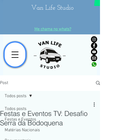
Van Life Studio
Me chama no whats?
Post
Todos posts
Todos posts
Festas e Eventos TV: Desafio
Festas e Eventos
Serra da Bodoquena
Matérias Nacionais