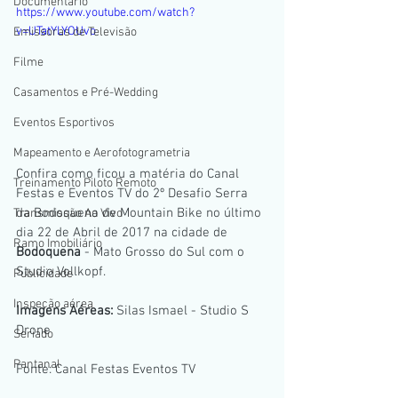
Documentario
https://www.youtube.com/watch?
v=UTatYLYOUvo
Emissoras de Televisão
Filme
Casamentos e Pré-Wedding
Eventos Esportivos
Mapeamento e Aerofotogrametria
Confira como ficou a matéria do Canal 
Treinamento Piloto Remoto
Festas e Eventos TV do 2º Desafio Serra 
da Bodoquena de Mountain Bike no último 
Transmissão Ao Vivo
dia 22 de Abril de 2017 na cidade de 
Ramo Imobiliário
Bodoquena 
- Mato Grosso do Sul com o 
Studio Vollkopf.
Publicidade
Inspeção aérea
Imagens Aéreas: 
Silas Ismael - Studio S 
Drone
Seriado
Pantanal
Fonte: Canal Festas Eventos TV