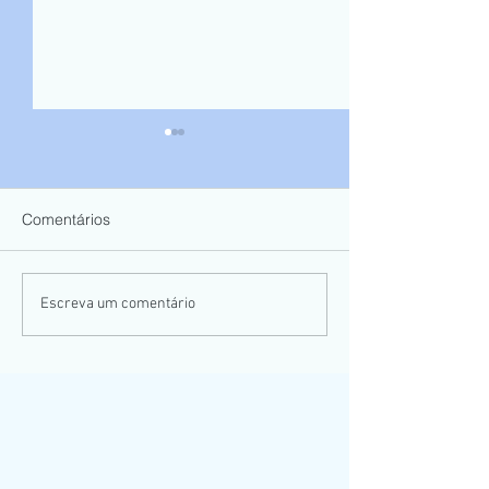
Comentários
5º Coxim na Trilha - 2024
Coxim Trekking 
Escreva um comentário
2022