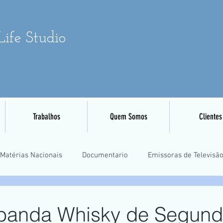
ife Studio
Trabalhos
Quem Somos
Clientes
Matérias Nacionais
Documentario
Emissoras de Televisã
Eventos Esportivos
Mapeamento e Aerofotogrametria
Tre
 banda Whisky de Segun