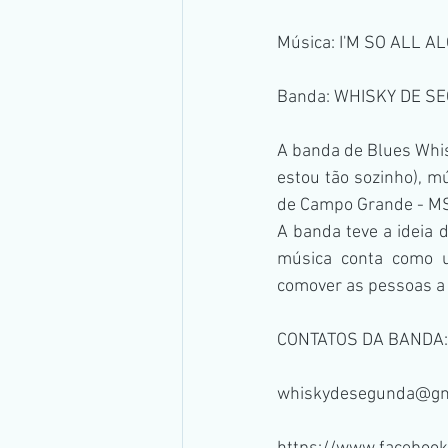
Música: I'M SO ALL A
Banda: WHISKY DE S
A banda de Blues Whis
estou tão sozinho), m
de Campo Grande - M
A banda teve a ideia 
música conta como u
comover as pessoas a
CONTATOS DA BANDA:
whiskydesegunda@gm