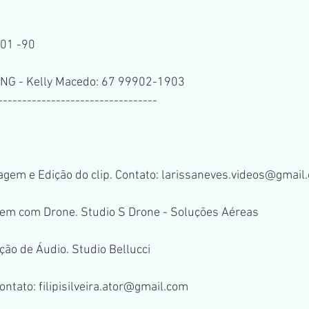
001 -90
ONG - Kelly Macedo: 67 99902-1903
---------------------------------
magem e Edição do clip. Contato: larissaneves.videos@gmail
agem com Drone. Studio S Drone - Soluções Aéreas
ação de Áudio. Studio Bellucci
. contato: filipisilveira.ator@gmail.com