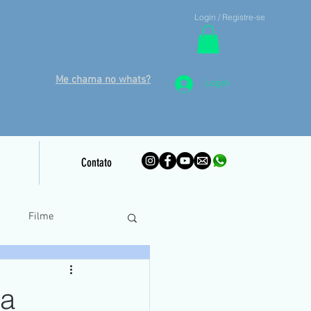
Login / Registre-se
Me chama no whats?
Login
Contato
o
Filme
inamento Piloto Remoto
da