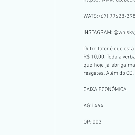
https://www.faceboo
WATS: (67) 99628-398
INSTAGRAM: @whisky
Outro fator é que est
R$ 10,00. Toda a verb
que hoje já abriga ma
resgates. Além do CD,
CAIXA ECONÔMICA
AG:1464
OP: 003