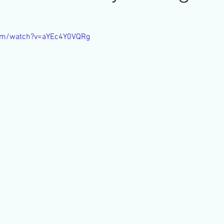
obiliário
Publicidade
Inspeção aérea
Seriado
com/watch?v=aYEc4Y0VQRg