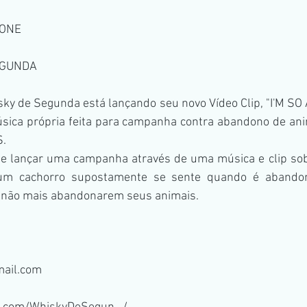
LONE
EGUNDA
ky de Segunda está lançando seu novo Vídeo Clip, "I'M SO
úsica própria feita para campanha contra abandono de ani
S.
de lançar uma campanha através de uma música e clip sob
m cachorro supostamente se sente quando é abandona
 não mais abandonarem seus animais.
ail.com