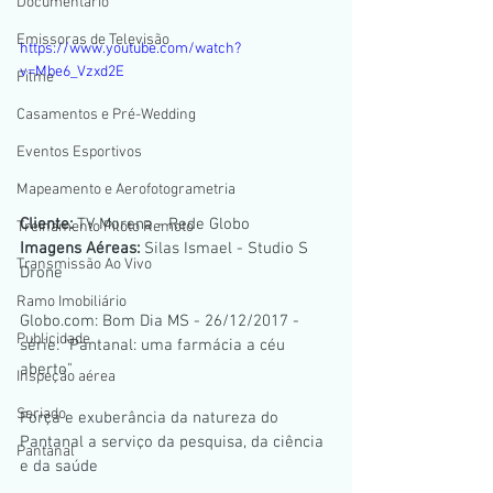
Documentario
Emissoras de Televisão
https://www.youtube.com/watch?
v=Mbe6_Vzxd2E
Filme
Casamentos e Pré-Wedding
Eventos Esportivos
Mapeamento e Aerofotogrametria
Cliente: 
TV Morena - Rede Globo
Treinamento Piloto Remoto
Imagens Aéreas:
 Silas Ismael - Studio S 
Transmissão Ao Vivo
Drone
Ramo Imobiliário
Globo.com: Bom Dia MS - 26/12/2017 - 
Publicidade
série: "Pantanal: uma farmácia a céu 
aberto" 
Inspeção aérea
Seriado
Força e exuberância da natureza do 
Pantanal a serviço da pesquisa, da ciência 
Pantanal
e da saúde