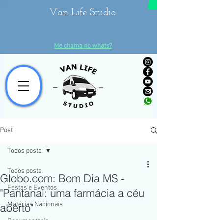
Van Life Studio
Me chama no whats?
Post
Todos posts
Todos posts
Globo.com: Bom Dia MS -
Festas e Eventos
"Pantanal: uma farmácia a céu
Matérias Nacionais
aberto"