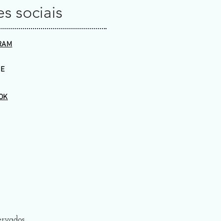
s sociais
RAM
E
OK
servados.