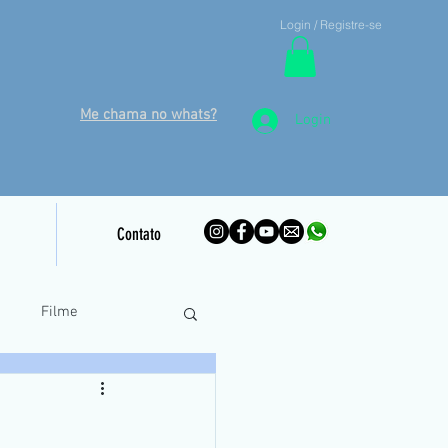
Login / Registre-se
Me chama no whats?
Login
Contato
o
Filme
inamento Piloto Remoto