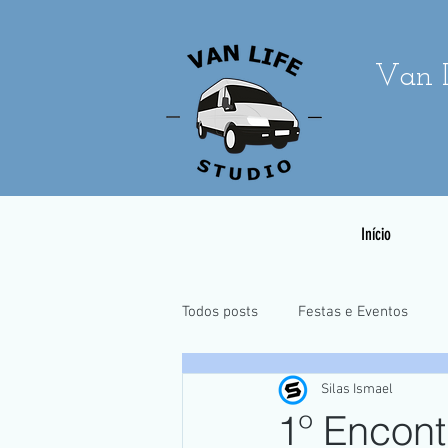
Van L
Início
Todos posts
Festas e Eventos
Silas Ismael
Casamentos e Pré-Wedding
1º Encont