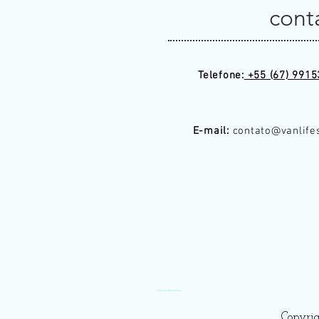
cont
Telefone:
+55 (67) 9915
E-mail:
contato@vanlife
Login do Webmaster
Copyri