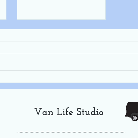
Rally de Jetski - Pantanal
Nhecolandia - MS JET
Van Life Studio