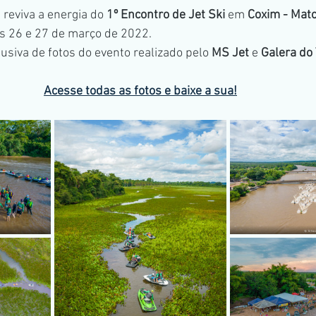
 reviva a energia do 
1º Encontro de Jet Ski
 em 
Coxim - Mato
obiliário
Publicidade
Inspeção aérea
Seriado
s 26 e 27 de março de 2022.
lusiva de fotos do evento realizado pelo 
MS Jet
 e 
Galera do
Acesse todas as fotos e baixe a sua!