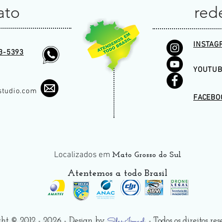
ato
rede
INSTAG
3-5393
YOUTUB
studio.com
FACEBO
Localizados em
Mato Grosso do Sul
Atentemos a todo
Brasil
Silas Ismael
ght © 2012 - 2026 - Design by
. - Todos os direitos re