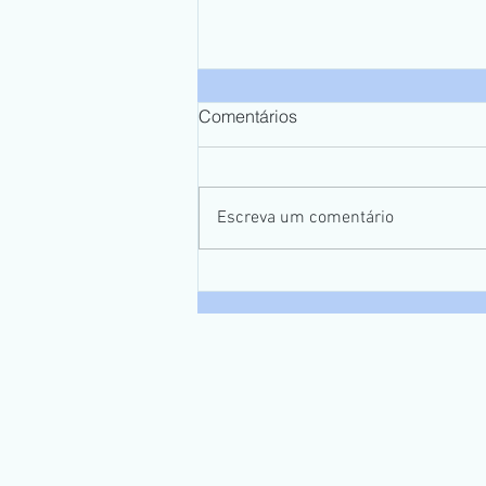
Comentários
Escreva um comentário
5º Campeonato de Pesca
Galera do Taquari