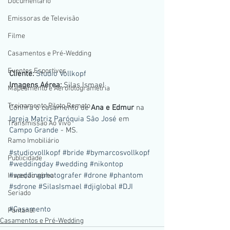
Documentario
Emissoras de Televisão
Filme
Casamentos e Pré-Wedding
Eventos Esportivos
Cliente: 
Studio Vollkopf
Imagens Aérea:
 Silas Ismael
Mapeamento e Aerofotogrametria
Treinamento Piloto Remoto
Confira o casamento de 
Ana e Edmur
 na 
Igreja Matriz Paróquia São José
 em 
Transmissão Ao Vivo
Campo Grande
 - MS.
Ramo Imobiliário
#studiovollkopf
#bride
#bymarcosvollkopf
Publicidade
#weddingday
#wedding
#nikontop
#weddingphotografer
#drone
#phantom
Inspeção aérea
#sdrone
#SilasIsmael
#djiglobal
#DJI
Seriado
#Casamento
Pantanal
Casamentos e Pré-Wedding