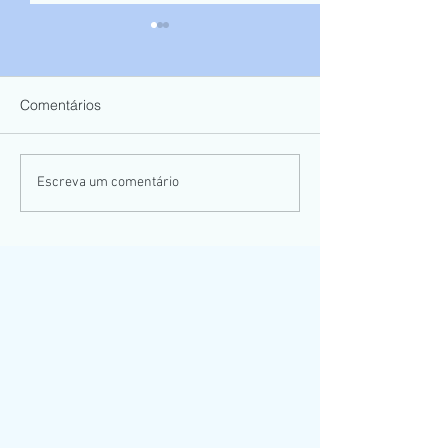
Comentários
Casamento Suelen e
Casamento Gust
Escreva um comentário
Walacy
Estefany