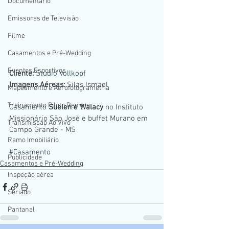
Documentario
Emissoras de Televisão
Filme
Casamentos e Pré-Wedding
Eventos Esportivos
Cliente:
Studio Vollkopf
Imagens Aéreas:
 Silas Ismael
Mapeamento e Aerofotogrametria
Treinamento Piloto Remoto
Casamento 
Suelen e Walacy
 no Instituto 
Missionário São José e buffet Murano em 
Transmissão Ao Vivo
Campo Grande - MS
Ramo Imobiliário
#Casamento
Publicidade
Casamentos e Pré-Wedding
Inspeção aérea
Seriado
Pantanal