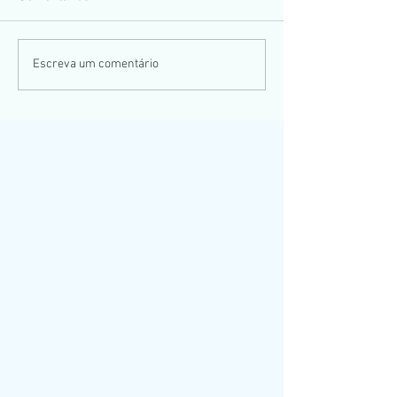
Casamento Ana
Casamento Gustavo e
Escreva um comentário
Estefany